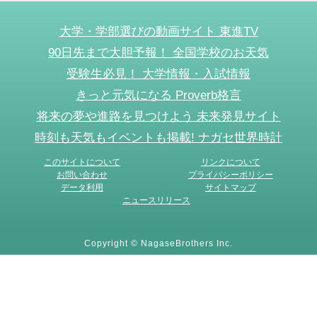
大学・学部選びの動画サイト 東進TV
90日先まで大胆予報！ 全国学校のお天気
受験生必見！ 大学情報・入試情報
きっと元気になる Proverb格言
将来の夢や進路を見つけよう 未来発見サイト
時刻も天気もイベントも掲載! ナガセ世界時計
このサイトについて
リンクについて
お問い合わせ
プライバシーポリシー
データ利用
サイトマップ
ニュースリリース
Copyright © NagaseBrothers Inc.