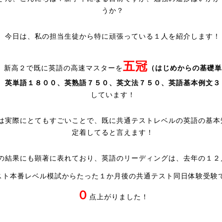
うか？
今日は、私の担当生徒から特に頑張っている１人を紹介します！
五冠
、新高２で既に英語の高速マスターを
（はじめからの基礎単
、英単語１８００、英熟語７５０、英文法７５０、英語基本例文３
しています！
は実際にとてもすごいことで、既に共通テストレベルの英語の基本
定着してると言えます！
の結果にも顕著に表れており、英語のリーディングは、去年の１２
スト本番レベル模試からたった１か月後の共通テスト同日体験受験
０
点上がりました！