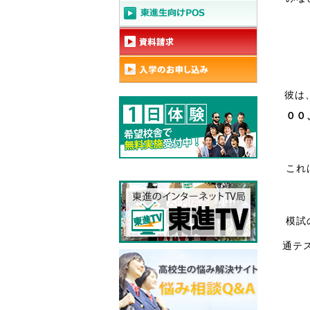
彼は
００
これ
模試
通テ