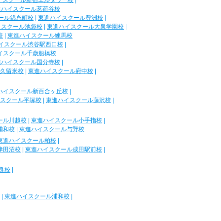
イスクール新宿エルタワー校
|
進ハイスクール茗荷谷校
ール錦糸町校
|
東進ハイスクール豊洲校
|
イスクール池袋校
|
東進ハイスクール大泉学園校
|
校
|
東進ハイスクール練馬校
イスクール渋谷駅西口校
|
イスクール千歳船橋校
進ハイスクール国分寺校
|
久留米校
|
東進ハイスクール府中校
|
ハイスクール新百合ヶ丘校
|
スクール平塚校
|
東進ハイスクール藤沢校
|
ール川越校
|
東進ハイスクール小手指校
|
浦和校
|
東進ハイスクール与野校
東進ハイスクール柏校
|
津田沼校
|
東進ハイスクール成田駅前校
|
良校
|
|
東進ハイスクール浦和校
|