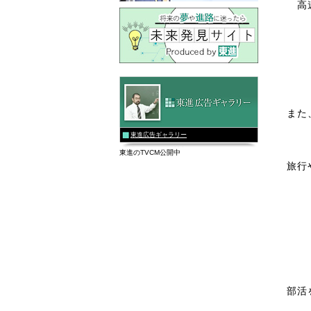
高
また
東進広告ギャラリー
東進のTVCM公開中
旅行
部活