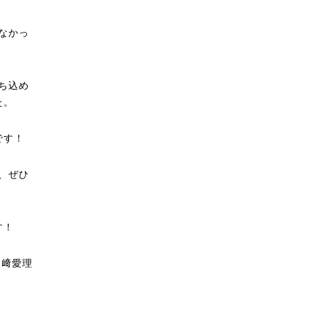
なかっ
ち込め
た。
です！
、ぜひ
す！
山﨑愛理