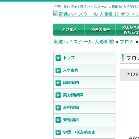
担当生徒の様子 | 東進ハイスクール 人形町校 大学受
東進ハイスクール 人形町校
»
ブログ
»
ブロ
202
みな