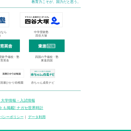
教育力こそが、国力だと思う。
抜なら
中学受験塾
塾
四谷大塚
受験予備校・塾
四国の予備校・塾
進育英舎
東進四国
清瀬ひかり幼稚園
赤ちゃん成長ナビ
 大学情報・入試情報
トも掲載! ナガセ世界時計
バシーポリシー
｜
データ利用