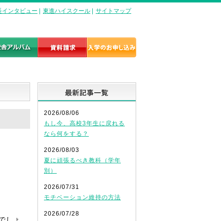
長インタビュー
|
東進ハイスクール
|
サイトマップ
最新記事一覧
2026/08/06
もし今、高校3年生に戻れる
なら何をする？
2026/08/03
夏に頑張るべき教科（学年
別）
2026/07/31
モチベーション維持の方法
2026/07/28
でしょ