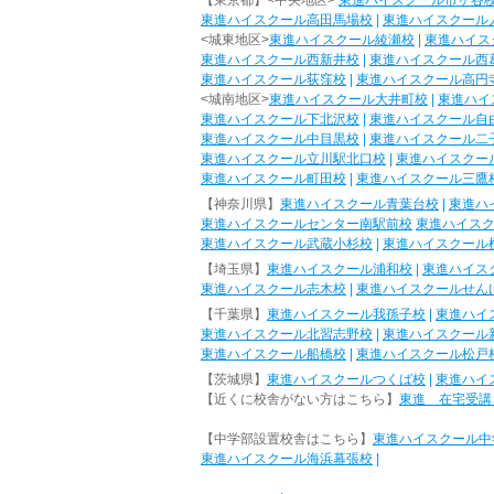
【東京都】<中央地区>
東進ハイスクール市ヶ谷
東進ハイスクール高田馬場校
|
東進ハイスクール
<城東地区>
東進ハイスクール綾瀬校
|
東進ハイス
東進ハイスクール西新井校
|
東進ハイスクール西
東進ハイスクール荻窪校
|
東進ハイスクール高円
<城南地区>
東進ハイスクール大井町校
|
東進ハイ
東進ハイスクール下北沢校
|
東進ハイスクール自
東進ハイスクール中目黒校
|
東進ハイスクール二
東進ハイスクール立川駅北口校
|
東進ハイスクー
東進ハイスクール町田校
|
東進ハイスクール三鷹
【神奈川県】
東進ハイスクール青葉台校
|
東進ハ
東進ハイスクールセンター南駅前校
東進ハイス
東進ハイスクール武蔵小杉校
|
東進ハイスクール
【埼玉県】
東進ハイスクール浦和校
|
東進ハイス
東進ハイスクール志木校
|
東進ハイスクールせん
【千葉県】
東進ハイスクール我孫子校
|
東進ハイ
東進ハイスクール北習志野校
|
東進ハイスクール
東進ハイスクール船橋校
|
東進ハイスクール松戸
【茨城県】
東進ハイスクールつくば校
|
東進ハイ
【近くに校舎がない方はこちら】
東進 在宅受講
【中学部設置校舎はこちら】
東進ハイスクール中
東進ハイスクール海浜幕張校
|