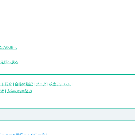
次の記事へ
の先頭へ戻る
ント紹介
|
合格体験記
|
ブログ
|
校舎アルバム
|
請求
|
入学のお申込み