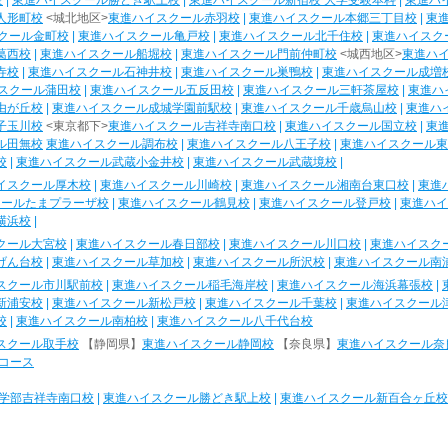
校
|
東進ハイスクール勝どき駅上校
|
東進ハイスクール新宿校 大学受験本科
|
東進ハ
人形町校
<城北地区>
東進ハイスクール赤羽校
|
東進ハイスクール本郷三丁目校
|
東
クール金町校
|
東進ハイスクール亀戸校
|
東進ハイスクール北千住校
|
東進ハイスク
葛西校
|
東進ハイスクール船堀校
|
東進ハイスクール門前仲町校
<城西地区>
東進ハ
寺校
|
東進ハイスクール石神井校
|
東進ハイスクール巣鴨校
|
東進ハイスクール成増
スクール蒲田校
|
東進ハイスクール五反田校
|
東進ハイスクール三軒茶屋校
|
東進ハ
由が丘校
|
東進ハイスクール成城学園前駅校
|
東進ハイスクール千歳烏山校
|
東進ハ
子玉川校
<東京都下>
東進ハイスクール吉祥寺南口校
|
東進ハイスクール国立校
|
東
ル田無校
東進ハイスクール調布校
|
東進ハイスクール八王子校
|
東進ハイスクール東
校
|
東進ハイスクール武蔵小金井校
|
東進ハイスクール武蔵境校
|
イスクール厚木校
|
東進ハイスクール川崎校
|
東進ハイスクール湘南台東口校
|
東進
クールたまプラーザ校
|
東進ハイスクール鶴見校
|
東進ハイスクール登戸校
|
東進ハイ
横浜校
|
クール大宮校
|
東進ハイスクール春日部校
|
東進ハイスクール川口校
|
東進ハイスク
げん台校
|
東進ハイスクール草加校
|
東進ハイスクール所沢校
|
東進ハイスクール南
スクール市川駅前校
|
東進ハイスクール稲毛海岸校
|
東進ハイスクール海浜幕張校
|
新浦安校
|
東進ハイスクール新松戸校
|
東進ハイスクール千葉校
|
東進ハイスクール
校
|
東進ハイスクール南柏校
|
東進ハイスクール八千代台校
スクール取手校
【静岡県】
東進ハイスクール静岡校
【奈良県】
東進ハイスクール奈
コース
学部吉祥寺南口校
|
東進ハイスクール勝どき駅上校
|
東進ハイスクール新百合ヶ丘校