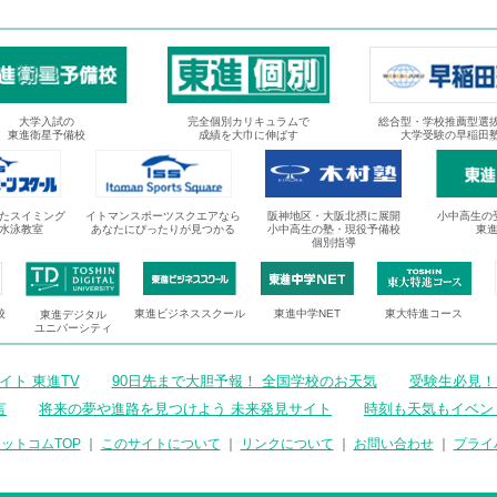
大学入試の
完全個別カリキュラムで
総合型・学校推薦型選
東進衛星予備校
成績を大巾に伸ばす
大学受験の早稲田
たスイミング
イトマンスポーツスクエアなら
阪神地区・大阪北摂に展開
小中高生の
水泳教室
あなたにぴったりが見つかる
小中高生の塾・現役予備校
東
個別指導
校
東進ビジネススクール
東進中学NET
東大特進コース
東進デジタル
ユニバーシティ
ト 東進TV
90日先まで大胆予報！ 全国学校のお天気
受験生必見！
言
将来の夢や進路を見つけよう 未来発見サイト
時刻も天気もイベン
ットコムTOP
｜
このサイトについて
｜
リンクについて
｜
お問い合わせ
｜
プライ