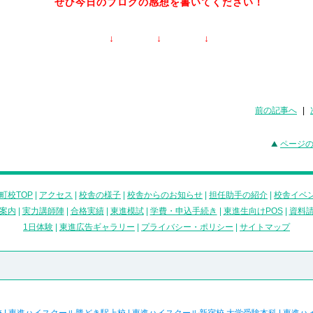
ぜひ今日のブログの感想を書いてください！
↓ ↓ ↓
前の記事へ
|
ページ
町校TOP
|
アクセス
|
校舎の様子
|
校舎からのお知らせ
|
担任助手の紹介
|
校舎イベ
案内
|
実力講師陣
|
合格実績
|
東進模試
|
学費・申込手続き
|
東進生向けPOS
|
資料
1日体験
|
東進広告ギャラリー
|
プライバシー・ポリシー
|
サイトマップ