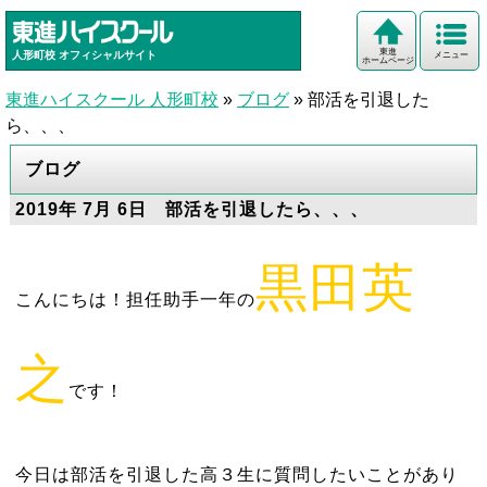
東進
人形町校
オフィシャルサイト
メニュー
ホームページ
東進ハイスクール 人形町校
»
ブログ
»
部活を引退した
ら、、、
ブログ
2019年 7月 6日 部活を引退したら、、、
黒田英
こんにちは！担任助手一年の
之
です！
今日は部活を引退した高３生に質問したいことがあり