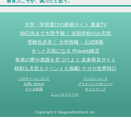
教育力こそが、国力だと思う。
大学・学部選びの動画サイト 東進TV
90日先まで大胆予報！ 全国学校のお天気
受験生必見！ 大学情報・入試情報
きっと元気になる Proverb格言
将来の夢や進路を見つけよう 未来発見サイト
時刻も天気もイベントも掲載! ナガセ世界時計
このサイトについて
リンクについて
お問い合わせ
プライバシーポリシー
データ利用
サイトマップ
ニュースリリース
Copyright © NagaseBrothers Inc.