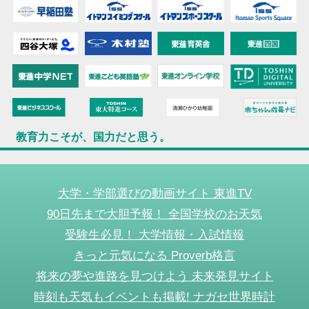
教育力こそが、国力だと思う。
大学・学部選びの動画サイト 東進TV
90日先まで大胆予報！ 全国学校のお天気
受験生必見！ 大学情報・入試情報
きっと元気になる Proverb格言
将来の夢や進路を見つけよう 未来発見サイト
時刻も天気もイベントも掲載! ナガセ世界時計