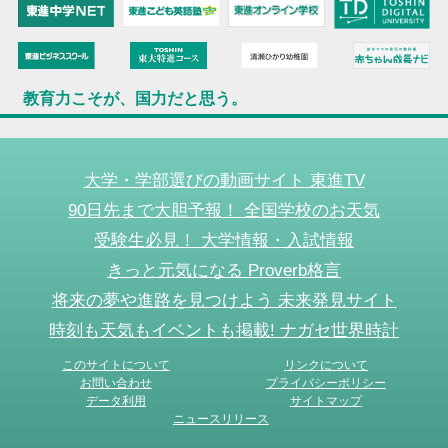
教育力こそが、国力だと思う。
大学・学部選びの動画サイト 東進TV
90日先まで大胆予報！ 全国学校のお天気
受験生必見！ 大学情報・入試情報
きっと元気になる Proverb格言
将来の夢や進路を見つけよう 未来発見サイト
時刻も天気もイベントも掲載! ナガセ世界時計
このサイトについて
リンクについて
お問い合わせ
プライバシーポリシー
データ利用
サイトマップ
ニュースリリース