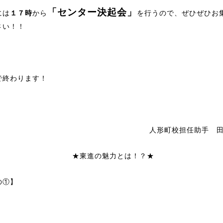
「センター決起会」
には
１７時
から
を行うので、ぜひぜひお
さい！！
で終わります！
人形町校担任助手 
★東進の魅力とは！？★
の①】