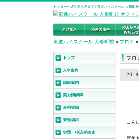
センター一週間前を迎えて | 東進ハイスクール 人形町
東進ハイスクール 人形町校
»
ブログ
»
ブロ
20
こん
新年