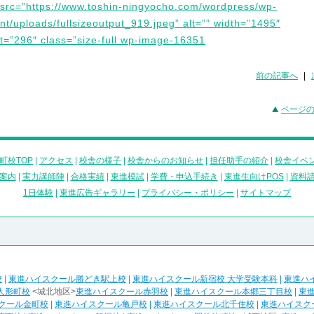
src=”https://www.toshin-ningyocho.com/wordpress/wp-
nt/uploads/fullsizeoutput_919.jpeg” alt=”” width=”1495″
t=”296″ class=”size-full wp-image-16351
前の記事へ
|
ページ
町校TOP
|
アクセス
|
校舎の様子
|
校舎からのお知らせ
|
担任助手の紹介
|
校舎イベ
案内
|
実力講師陣
|
合格実績
|
東進模試
|
学費・申込手続き
|
東進生向けPOS
|
資料
1日体験
|
東進広告ギャラリー
|
プライバシー・ポリシー
|
サイトマップ
校
|
東進ハイスクール勝どき駅上校
|
東進ハイスクール新宿校 大学受験本科
|
東進ハ
人形町校
<城北地区>
東進ハイスクール赤羽校
|
東進ハイスクール本郷三丁目校
|
東
クール金町校
|
東進ハイスクール亀戸校
|
東進ハイスクール北千住校
|
東進ハイスク