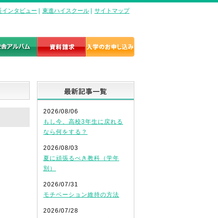
長インタビュー
|
東進ハイスクール
|
サイトマップ
最新記事一覧
2026/08/06
もし今、高校3年生に戻れる
なら何をする？
2026/08/03
夏に頑張るべき教科（学年
別）
2026/07/31
モチベーション維持の方法
2026/07/28