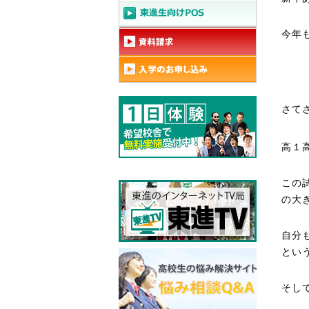
今年
さて
高１
この
の大
自分
とい
そし