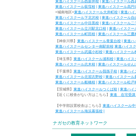
東進ハイスクール西新井校
|
東進ハイスクール西
東進ハイスクール荻窪校
|
東進ハイスクール高円
<城南地区>
東進ハイスクール大井町校
|
東進ハイ
東進ハイスクール下北沢校
|
東進ハイスクール自
東進ハイスクール中目黒校
|
東進ハイスクール二
東進ハイスクール立川駅北口校
|
東進ハイスクー
東進ハイスクール町田校
|
東進ハイスクール三鷹
【神奈川県】
東進ハイスクール青葉台校
|
東進ハ
東進ハイスクールセンター南駅前校
東進ハイス
東進ハイスクール武蔵小杉校
|
東進ハイスクール
【埼玉県】
東進ハイスクール浦和校
|
東進ハイス
東進ハイスクール志木校
|
東進ハイスクールせん
【千葉県】
東進ハイスクール我孫子校
|
東進ハイ
東進ハイスクール北習志野校
|
東進ハイスクール
東進ハイスクール船橋校
|
東進ハイスクール松戸
【茨城県】
東進ハイスクールつくば校
|
東進ハイ
【近くに校舎がない方はこちら】
東進 在宅受講
【中学部設置校舎はこちら】
東進ハイスクール中
東進ハイスクール海浜幕張校
|
ナガセの教育ネットワーク