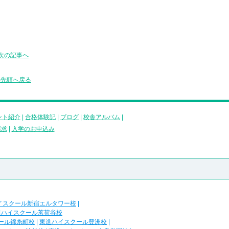
次の記事へ
の先頭へ戻る
ント紹介
|
合格体験記
|
ブログ
|
校舎アルバム
|
請求
|
入学のお申込み
イスクール新宿エルタワー校
|
進ハイスクール茗荷谷校
ール錦糸町校
|
東進ハイスクール豊洲校
|