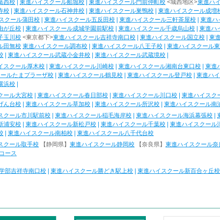
葛西校
|
東進ハイスクール船堀校
|
東進ハイスクール門前仲町校
<城西地区>
東進ハ
寺校
|
東進ハイスクール石神井校
|
東進ハイスクール巣鴨校
|
東進ハイスクール成増
スクール蒲田校
|
東進ハイスクール五反田校
|
東進ハイスクール三軒茶屋校
|
東進ハ
由が丘校
|
東進ハイスクール成城学園前駅校
|
東進ハイスクール千歳烏山校
|
東進ハ
子玉川校
<東京都下>
東進ハイスクール吉祥寺南口校
|
東進ハイスクール国立校
|
東
ル田無校
東進ハイスクール調布校
|
東進ハイスクール八王子校
|
東進ハイスクール東
校
|
東進ハイスクール武蔵小金井校
|
東進ハイスクール武蔵境校
|
イスクール厚木校
|
東進ハイスクール川崎校
|
東進ハイスクール湘南台東口校
|
東進
クールたまプラーザ校
|
東進ハイスクール鶴見校
|
東進ハイスクール登戸校
|
東進ハイ
横浜校
|
クール大宮校
|
東進ハイスクール春日部校
|
東進ハイスクール川口校
|
東進ハイスク
げん台校
|
東進ハイスクール草加校
|
東進ハイスクール所沢校
|
東進ハイスクール南
スクール市川駅前校
|
東進ハイスクール稲毛海岸校
|
東進ハイスクール海浜幕張校
|
新浦安校
|
東進ハイスクール新松戸校
|
東進ハイスクール千葉校
|
東進ハイスクール
校
|
東進ハイスクール南柏校
|
東進ハイスクール八千代台校
スクール取手校
【静岡県】
東進ハイスクール静岡校
【奈良県】
東進ハイスクール奈
コース
学部吉祥寺南口校
|
東進ハイスクール勝どき駅上校
|
東進ハイスクール新百合ヶ丘校