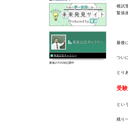
模試
緊張
最後
東進広告ギャラリー
つい
東進のTVCM公開中
とり
受験
とい
残り