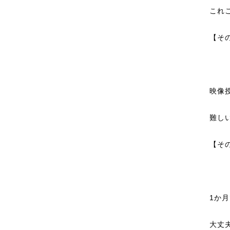
これ
【そ
映像
難し
【そ
1か
大丈