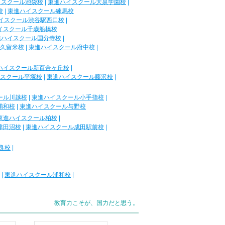
イスクール池袋校
|
東進ハイスクール大泉学園校
|
校
|
東進ハイスクール練馬校
イスクール渋谷駅西口校
|
イスクール千歳船橋校
進ハイスクール国分寺校
|
久留米校
|
東進ハイスクール府中校
|
ハイスクール新百合ヶ丘校
|
スクール平塚校
|
東進ハイスクール藤沢校
|
ール川越校
|
東進ハイスクール小手指校
|
浦和校
|
東進ハイスクール与野校
東進ハイスクール柏校
|
津田沼校
|
東進ハイスクール成田駅前校
|
良校
|
|
東進ハイスクール浦和校
|
教育力こそが、国力だと思う。