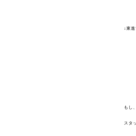
↓東
もし
スタ