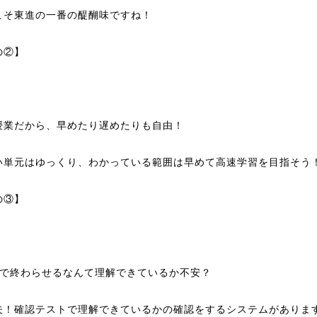
こそ東進の一番の醍醐味ですね！
の②】
授業だから、早めたり遅めたりも自由！
い単元はゆっくり、わかっている範囲は早めて高速学習を目指そう
の③】
月で終わらせるなんて理解できているか不安？
夫！確認テストで理解できているかの確認をするシステムがありま