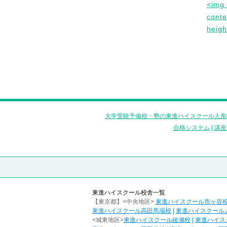
<img 
conte
heigh
大学受験予備校・塾の東進ハイスクール人形
合格システム
|
講座
東進ハイスクール校舎一覧
【東京都】<中央地区>
東進ハイスクール市ヶ谷
東進ハイスクール高田馬場校
|
東進ハイスクール
<城東地区>
東進ハイスクール綾瀬校
|
東進ハイス