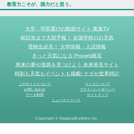
教育力こそが、国力だと思う。
大学・学部選びの動画サイト 東進TV
90日先まで大胆予報！ 全国学校のお天気
受験生必見！ 大学情報・入試情報
きっと元気になる Proverb格言
将来の夢や進路を見つけよう 未来発見サイト
時刻も天気もイベントも掲載! ナガセ世界時計
このサイトについて
リンクについて
お問い合わせ
プライバシーポリシー
データ利用
サイトマップ
ニュースリリース
Copyright © NagaseBrothers Inc.