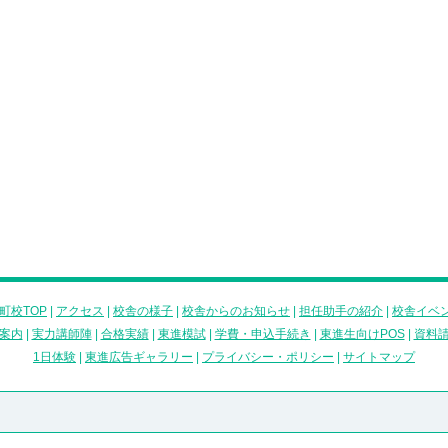
町校TOP
|
アクセス
|
校舎の様子
|
校舎からのお知らせ
|
担任助手の紹介
|
校舎イベ
案内
|
実力講師陣
|
合格実績
|
東進模試
|
学費・申込手続き
|
東進生向けPOS
|
資料
1日体験
|
東進広告ギャラリー
|
プライバシー・ポリシー
|
サイトマップ