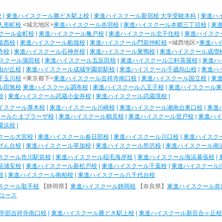
校
|
東進ハイスクール勝どき駅上校
|
東進ハイスクール新宿校 大学受験本科
|
東進ハ
人形町校
<城北地区>
東進ハイスクール赤羽校
|
東進ハイスクール本郷三丁目校
|
東
クール金町校
|
東進ハイスクール亀戸校
|
東進ハイスクール北千住校
|
東進ハイスク
葛西校
|
東進ハイスクール船堀校
|
東進ハイスクール門前仲町校
<城西地区>
東進ハ
寺校
|
東進ハイスクール石神井校
|
東進ハイスクール巣鴨校
|
東進ハイスクール成増
スクール蒲田校
|
東進ハイスクール五反田校
|
東進ハイスクール三軒茶屋校
|
東進ハ
由が丘校
|
東進ハイスクール成城学園前駅校
|
東進ハイスクール千歳烏山校
|
東進ハ
子玉川校
<東京都下>
東進ハイスクール吉祥寺南口校
|
東進ハイスクール国立校
|
東
ル田無校
東進ハイスクール調布校
|
東進ハイスクール八王子校
|
東進ハイスクール東
校
|
東進ハイスクール武蔵小金井校
|
東進ハイスクール武蔵境校
|
イスクール厚木校
|
東進ハイスクール川崎校
|
東進ハイスクール湘南台東口校
|
東進
クールたまプラーザ校
|
東進ハイスクール鶴見校
|
東進ハイスクール登戸校
|
東進ハイ
横浜校
|
クール大宮校
|
東進ハイスクール春日部校
|
東進ハイスクール川口校
|
東進ハイスク
げん台校
|
東進ハイスクール草加校
|
東進ハイスクール所沢校
|
東進ハイスクール南
スクール市川駅前校
|
東進ハイスクール稲毛海岸校
|
東進ハイスクール海浜幕張校
|
新浦安校
|
東進ハイスクール新松戸校
|
東進ハイスクール千葉校
|
東進ハイスクール
校
|
東進ハイスクール南柏校
|
東進ハイスクール八千代台校
スクール取手校
【静岡県】
東進ハイスクール静岡校
【奈良県】
東進ハイスクール奈
コース
学部吉祥寺南口校
|
東進ハイスクール勝どき駅上校
|
東進ハイスクール新百合ヶ丘校