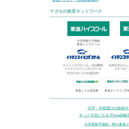
東進ハイスクール海浜幕張校
|
ナガセの教育ネットワーク
大学受験の予備校
東進ハイスクール
スイミングスクール・水泳教室
九州を中心とし
イトマンスイミングスクール
スクール・
ｲﾄﾏﾝｸﾞﾗﾝﾄﾞﾌｨｯﾄﾈｽ受付中!
東進オンライン学
東進こども英語塾
大学・学部選びの動画サイ
きっと元気になる Proverb格
大学受験予備校・塾の東進ド