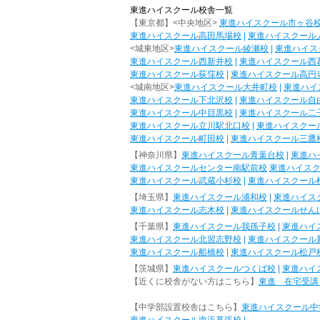
東進ハイスクール校舎一覧
【東京都】<中央地区>
東進ハイスクール市ヶ谷
東進ハイスクール高田馬場校
|
東進ハイスクール
<城東地区>
東進ハイスクール綾瀬校
|
東進ハイス
東進ハイスクール西新井校
|
東進ハイスクール西
東進ハイスクール荻窪校
|
東進ハイスクール高円
<城南地区>
東進ハイスクール大井町校
|
東進ハイ
東進ハイスクール下北沢校
|
東進ハイスクール自
東進ハイスクール中目黒校
|
東進ハイスクール二
東進ハイスクール立川駅北口校
|
東進ハイスクー
東進ハイスクール町田校
|
東進ハイスクール三鷹
【神奈川県】
東進ハイスクール青葉台校
|
東進ハ
東進ハイスクールセンター南駅前校
東進ハイス
東進ハイスクール武蔵小杉校
|
東進ハイスクール
【埼玉県】
東進ハイスクール浦和校
|
東進ハイス
東進ハイスクール志木校
|
東進ハイスクールせん
【千葉県】
東進ハイスクール我孫子校
|
東進ハイ
東進ハイスクール北習志野校
|
東進ハイスクール
東進ハイスクール船橋校
|
東進ハイスクール松戸
【茨城県】
東進ハイスクールつくば校
|
東進ハイ
【近くに校舎がない方はこちら】
東進 在宅受講
【中学部設置校舎はこちら】
東進ハイスクール中