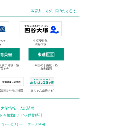
教育力こそが、国力だと思う。
抜なら
中学受験塾
塾
四谷大塚
受験予備校・塾
四国の予備校・塾
進育英舎
東進四国
清瀬ひかり幼稚園
赤ちゃん成長ナビ
 大学情報・入試情報
トも掲載! ナガセ世界時計
バシーポリシー
｜
データ利用