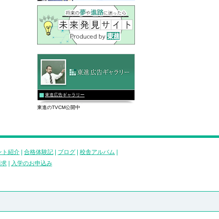
東進広告ギャラリー
東進のTVCM公開中
ント紹介
|
合格体験記
|
ブログ
|
校舎アルバム
|
請求
|
入学のお申込み