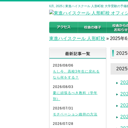
6月, 2025 | 東進ハイスクール 人形町校 大学受験の
東進ハイスクール 人形町校
»
2025年
最新記事
202
2026/08/06
20
もし今、高校3年生に戻れる
なら何をする？
2
2026/08/03
夏に頑張るべき教科（学年
2
別）
2
2026/07/31
モチベーション維持の方法
2
2026/07/28