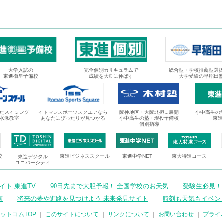
大学入試の
完全個別カリキュラムで
総合型・学校推薦型選
東進衛星予備校
成績を大巾に伸ばす
大学受験の早稲田
たスイミング
イトマンスポーツスクエアなら
阪神地区・大阪北摂に展開
小中高生の
水泳教室
あなたにぴったりが見つかる
小中高生の塾・現役予備校
東
個別指導
校
東進ビジネススクール
東進中学NET
東大特進コース
東進デジタル
ユニバーシティ
ト 東進TV
90日先まで大胆予報！ 全国学校のお天気
受験生必見！
言
将来の夢や進路を見つけよう 未来発見サイト
時刻も天気もイベン
ットコムTOP
｜
このサイトについて
｜
リンクについて
｜
お問い合わせ
｜
プライ