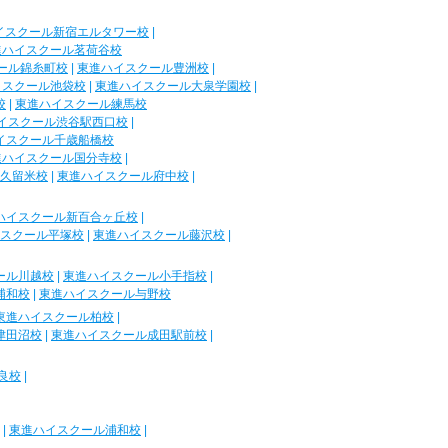
イスクール新宿エルタワー校
|
進ハイスクール茗荷谷校
ール錦糸町校
|
東進ハイスクール豊洲校
|
イスクール池袋校
|
東進ハイスクール大泉学園校
|
校
|
東進ハイスクール練馬校
イスクール渋谷駅西口校
|
イスクール千歳船橋校
進ハイスクール国分寺校
|
久留米校
|
東進ハイスクール府中校
|
ハイスクール新百合ヶ丘校
|
スクール平塚校
|
東進ハイスクール藤沢校
|
ール川越校
|
東進ハイスクール小手指校
|
浦和校
|
東進ハイスクール与野校
東進ハイスクール柏校
|
津田沼校
|
東進ハイスクール成田駅前校
|
良校
|
|
東進ハイスクール浦和校
|