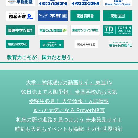
教育力こそが、国力だと思う。
大学・学部選びの動画サイト 東進TV
90日先まで大胆予報！ 全国学校のお天気
受験生必見！ 大学情報・入試情報
きっと元気になる Proverb格言
将来の夢や進路を見つけよう 未来発見サイト
時刻も天気もイベントも掲載! ナガセ世界時計