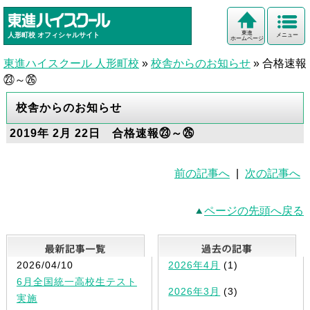
東進
人形町校
オフィシャルサイト
メニュー
ホームページ
東進ハイスクール 人形町校
»
校舎からのお知らせ
»
合格速報
㉓～㉖
校舎からのお知らせ
2019年 2月 22日 合格速報㉓～㉖
前の記事へ
|
次の記事へ
ページの先頭へ戻る
最新記事一覧
2026/04/10
2026年4月
(1)
6月全国統一高校生テスト
2026年3月
(3)
実施