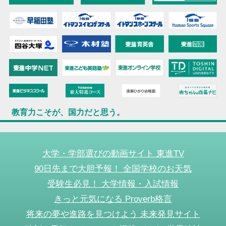
教育力こそが、国力だと思う。
大学・学部選びの動画サイト 東進TV
90日先まで大胆予報！ 全国学校のお天気
受験生必見！ 大学情報・入試情報
きっと元気になる Proverb格言
将来の夢や進路を見つけよう 未来発見サイト