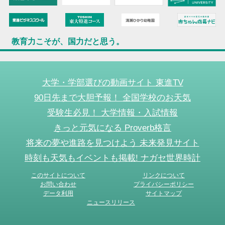
教育力こそが、国力だと思う。
大学・学部選びの動画サイト 東進TV
90日先まで大胆予報！ 全国学校のお天気
受験生必見！ 大学情報・入試情報
きっと元気になる Proverb格言
将来の夢や進路を見つけよう 未来発見サイト
時刻も天気もイベントも掲載! ナガセ世界時計
このサイトについて
リンクについて
お問い合わせ
プライバシーポリシー
データ利用
サイトマップ
ニュースリリース