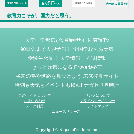
教育力こそが、国力だと思う。
大学・学部選びの動画サイト 東進TV
90日先まで大胆予報！ 全国学校のお天気
受験生必見！ 大学情報・入試情報
きっと元気になる Proverb格言
将来の夢や進路を見つけよう 未来発見サイト
時刻も天気もイベントも掲載! ナガセ世界時計
このサイトについて
リンクについて
お問い合わせ
プライバシーポリシー
データ利用
サイトマップ
ニュースリリース
Copyright © NagaseBrothers Inc.