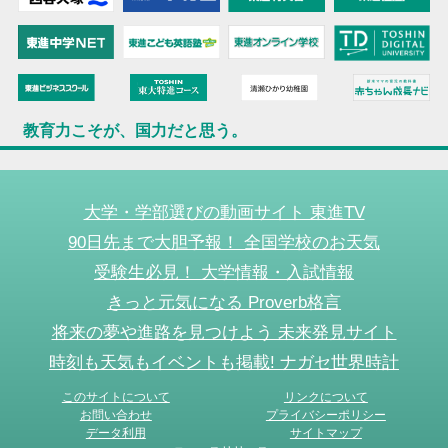
教育力こそが、国力だと思う。
大学・学部選びの動画サイト 東進TV
90日先まで大胆予報！ 全国学校のお天気
受験生必見！ 大学情報・入試情報
きっと元気になる Proverb格言
将来の夢や進路を見つけよう 未来発見サイト
時刻も天気もイベントも掲載! ナガセ世界時計
このサイトについて
リンクについて
お問い合わせ
プライバシーポリシー
データ利用
サイトマップ