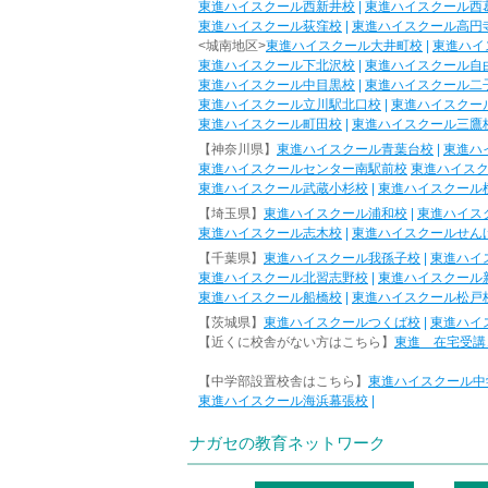
東進ハイスクール西新井校
|
東進ハイスクール西
東進ハイスクール荻窪校
|
東進ハイスクール高円
<城南地区>
東進ハイスクール大井町校
|
東進ハイ
東進ハイスクール下北沢校
|
東進ハイスクール自
東進ハイスクール中目黒校
|
東進ハイスクール二
東進ハイスクール立川駅北口校
|
東進ハイスクー
東進ハイスクール町田校
|
東進ハイスクール三鷹
【神奈川県】
東進ハイスクール青葉台校
|
東進ハ
東進ハイスクールセンター南駅前校
東進ハイス
東進ハイスクール武蔵小杉校
|
東進ハイスクール
【埼玉県】
東進ハイスクール浦和校
|
東進ハイス
東進ハイスクール志木校
|
東進ハイスクールせん
【千葉県】
東進ハイスクール我孫子校
|
東進ハイ
東進ハイスクール北習志野校
|
東進ハイスクール
東進ハイスクール船橋校
|
東進ハイスクール松戸
【茨城県】
東進ハイスクールつくば校
|
東進ハイ
【近くに校舎がない方はこちら】
東進 在宅受講
【中学部設置校舎はこちら】
東進ハイスクール中
東進ハイスクール海浜幕張校
|
ナガセの教育ネットワーク