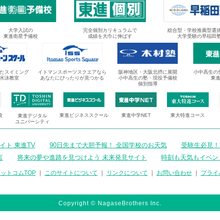
大学入試の
完全個別カリキュラムで
総合型・学校推薦型選
東進衛星予備校
成績を大巾に伸ばす
大学受験の早稲田
たスイミング
イトマンスポーツスクエアなら
阪神地区・大阪北摂に展開
小中高生の
水泳教室
あなたにぴったりが見つかる
小中高生の塾・現役予備校
東
個別指導
校
東進ビジネススクール
東進中学NET
東大特進コース
東進デジタル
ユニバーシティ
ト 東進TV
90日先まで大胆予報！ 全国学校のお天気
受験生必見！
言
将来の夢や進路を見つけよう 未来発見サイト
時刻も天気もイベン
ットコムTOP
｜
このサイトについて
｜
リンクについて
｜
お問い合わせ
｜
プライ
Copyright © NagaseBrothers Inc.