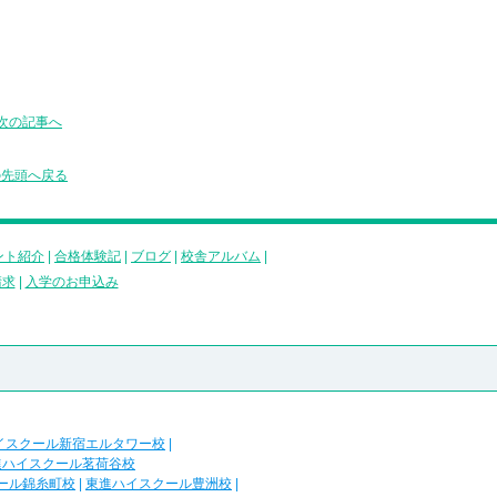
次の記事へ
の先頭へ戻る
ント紹介
|
合格体験記
|
ブログ
|
校舎アルバム
|
請求
|
入学のお申込み
イスクール新宿エルタワー校
|
進ハイスクール茗荷谷校
ール錦糸町校
|
東進ハイスクール豊洲校
|