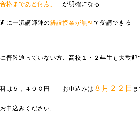
合格まであと何点」
が明確になる
進に一流講師陣の
解説授業が無料
で受講できる
に普段通っていない方、高校１・２年生も大歓迎
！
８月２２日
験料は５，４００円 お申込みは
ま
お申込みください。