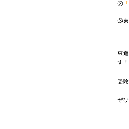
②
「
③東
東進
す
受
ぜひ