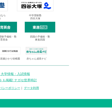
抜なら
中学受験塾
塾
四谷大塚
受験予備校・塾
四国の予備校・塾
進育英舎
東進四国
清瀬ひかり幼稚園
赤ちゃん成長ナビ
 大学情報・入試情報
トも掲載! ナガセ世界時計
バシーポリシー
｜
データ利用