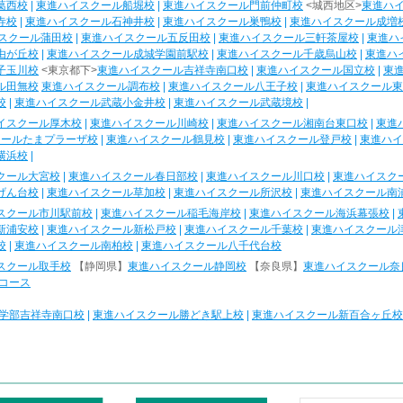
葛西校
|
東進ハイスクール船堀校
|
東進ハイスクール門前仲町校
<城西地区>
東進ハ
寺校
|
東進ハイスクール石神井校
|
東進ハイスクール巣鴨校
|
東進ハイスクール成増
スクール蒲田校
|
東進ハイスクール五反田校
|
東進ハイスクール三軒茶屋校
|
東進ハ
由が丘校
|
東進ハイスクール成城学園前駅校
|
東進ハイスクール千歳烏山校
|
東進ハ
子玉川校
<東京都下>
東進ハイスクール吉祥寺南口校
|
東進ハイスクール国立校
|
東
ル田無校
東進ハイスクール調布校
|
東進ハイスクール八王子校
|
東進ハイスクール東
校
|
東進ハイスクール武蔵小金井校
|
東進ハイスクール武蔵境校
|
イスクール厚木校
|
東進ハイスクール川崎校
|
東進ハイスクール湘南台東口校
|
東進
クールたまプラーザ校
|
東進ハイスクール鶴見校
|
東進ハイスクール登戸校
|
東進ハイ
横浜校
|
クール大宮校
|
東進ハイスクール春日部校
|
東進ハイスクール川口校
|
東進ハイスク
げん台校
|
東進ハイスクール草加校
|
東進ハイスクール所沢校
|
東進ハイスクール南
スクール市川駅前校
|
東進ハイスクール稲毛海岸校
|
東進ハイスクール海浜幕張校
|
新浦安校
|
東進ハイスクール新松戸校
|
東進ハイスクール千葉校
|
東進ハイスクール
校
|
東進ハイスクール南柏校
|
東進ハイスクール八千代台校
スクール取手校
【静岡県】
東進ハイスクール静岡校
【奈良県】
東進ハイスクール奈
コース
学部吉祥寺南口校
|
東進ハイスクール勝どき駅上校
|
東進ハイスクール新百合ヶ丘校