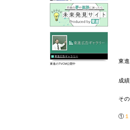
東進広告ギャラリー
東進
東進のTVCM公開中
成績
その
①
１