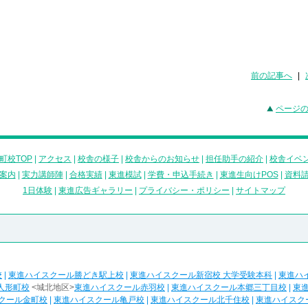
前の記事へ
|
ページ
町校TOP
|
アクセス
|
校舎の様子
|
校舎からのお知らせ
|
担任助手の紹介
|
校舎イベ
案内
|
実力講師陣
|
合格実績
|
東進模試
|
学費・申込手続き
|
東進生向けPOS
|
資料
1日体験
|
東進広告ギャラリー
|
プライバシー・ポリシー
|
サイトマップ
校
|
東進ハイスクール勝どき駅上校
|
東進ハイスクール新宿校 大学受験本科
|
東進ハ
人形町校
<城北地区>
東進ハイスクール赤羽校
|
東進ハイスクール本郷三丁目校
|
東
クール金町校
|
東進ハイスクール亀戸校
|
東進ハイスクール北千住校
|
東進ハイスク