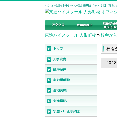
センター試験本番レベル模試 締切まであと３日 | 東進
東進ハイスクール 人形町校
»
校舎か
校舎
20