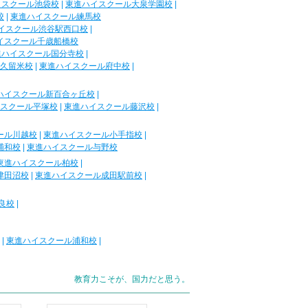
イスクール池袋校
|
東進ハイスクール大泉学園校
|
校
|
東進ハイスクール練馬校
イスクール渋谷駅西口校
|
イスクール千歳船橋校
進ハイスクール国分寺校
|
久留米校
|
東進ハイスクール府中校
|
ハイスクール新百合ヶ丘校
|
スクール平塚校
|
東進ハイスクール藤沢校
|
ール川越校
|
東進ハイスクール小手指校
|
浦和校
|
東進ハイスクール与野校
東進ハイスクール柏校
|
津田沼校
|
東進ハイスクール成田駅前校
|
良校
|
|
東進ハイスクール浦和校
|
教育力こそが、国力だと思う。